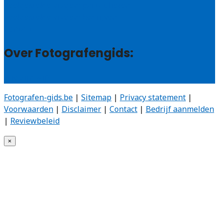
Veelgestelde vragen: particulieren
Veelgestelde vragen: bedrijven
Contact
Over Fotografengids:
Wie zijn wij?
Fotografen-gids.be
|
Sitemap
|
Privacy statement
|
Voorwaarden
|
Disclaimer
|
Contact
|
Bedrijf aanmelden
|
Reviewbeleid
×