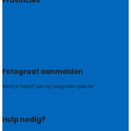
Provincies
Antwerpen
West – Vlaanderen
Oost-Vlaanderen
Vlaams – Brabant
Limburg
Brussel
Alle steden
Fotograaf aanmelden
Meld je bedrijf aan op Fotografen-gids.be.
Fotografen leads kopen
Bedrijf aanmelden
Hulp nodig?