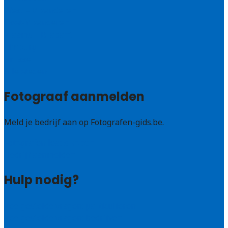
West – Vlaanderen
Oost-Vlaanderen
Vlaams – Brabant
Limburg
Brussel
Alle steden
Fotograaf aanmelden
Meld je bedrijf aan op Fotografen-gids.be.
Fotografen leads kopen
Bedrijf aanmelden
Hulp nodig?
Veelgestelde vragen: particulieren
Veelgestelde vragen: bedrijven