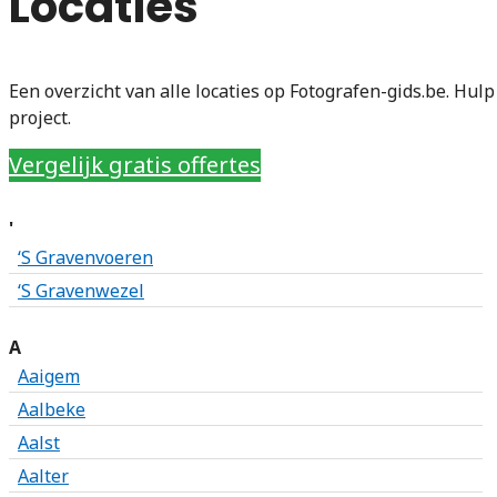
Locaties
Een overzicht van alle locaties op Fotografen-gids.be. Hul
project.
Vergelijk gratis offertes
'
‘S Gravenvoeren
‘S Gravenwezel
A
Aaigem
Aalbeke
Aalst
Aalter