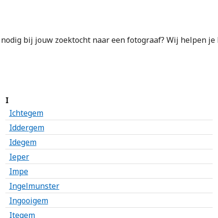
p nodig bij jouw zoektocht naar een fotograaf? Wij helpen je
I
Ichtegem
Iddergem
Idegem
Ieper
Impe
Ingelmunster
Ingooigem
Itegem