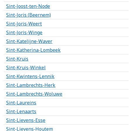
Sint-Joost-ten-Node
Sint-Joris (Beernem)
Sint-Joris-Weert
Sint-Joris-Winge
Sint-Katelijne-Waver
Sint-Katherina-Lombeek
Sint-Kruis
Sint-Kruis-Winkel
Sint-Kwintens-Lennik
Sint-Lambrechts-Herk
Sint-Lambrechts-Woluwe
Sint-Laureins
Sint-Lenaarts
Sint-Lievens-Esse
Sint-Lievens-Houtem