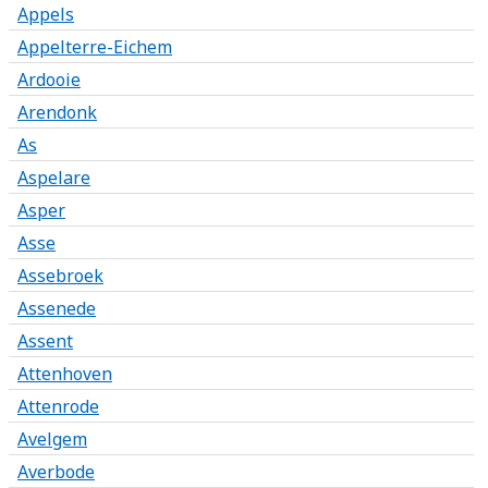
Appels
Appelterre-Eichem
Ardooie
Arendonk
As
Aspelare
Asper
Asse
Assebroek
Assenede
Assent
Attenhoven
Attenrode
Avelgem
Averbode