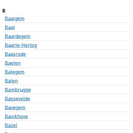
B
Baaigem
Baal
Baardegem
Baarle-Hertog
Baasrode
Baelen
Balegem
Balen
Bambrugge
Bassevelde
Bavegem
Bavikhove
Bazel