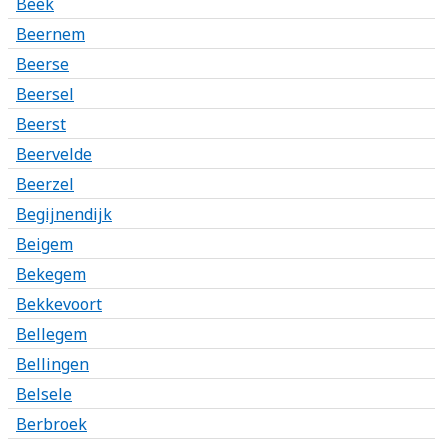
Beek
Beernem
Beerse
Beersel
Beerst
Beervelde
Beerzel
Begijnendijk
Beigem
Bekegem
Bekkevoort
Bellegem
Bellingen
Belsele
Berbroek