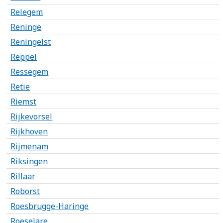
Relegem
Reninge
Reningelst
Reppel
Ressegem
Retie
Riemst
Rijkevorsel
Rijkhoven
Rijmenam
Riksingen
Rillaar
Roborst
Roesbrugge-Haringe
Roeselare