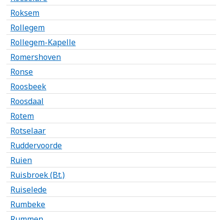
Roksem
Rollegem
Rollegem-Kapelle
Romershoven
Ronse
Roosbeek
Roosdaal
Rotem
Rotselaar
Ruddervoorde
Ruien
Ruisbroek (Bt.)
Ruiselede
Rumbeke
Rummen