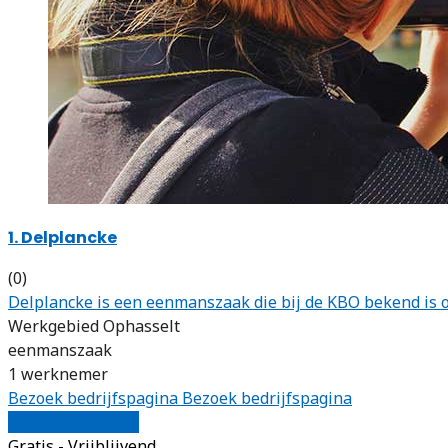
1. Delplancke
(0)
Delplancke is een eenmanszaak die bij de KBO bekend is 
Werkgebied Ophasselt
eenmanszaak
1 werknemer
Bezoek bedrijfspagina
Bezoek bedrijfspagina
Vergelijk offertes
Gratis - Vrijblijvend