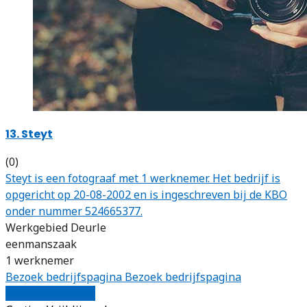
13. Steyt
(0)
Steyt is een fotograaf met 1 werknemer. Het bedrijf is
opgericht op 20-08-2002 en is ingeschreven bij de KBO
onder nummer 524665377.
Werkgebied Deurle
eenmanszaak
1 werknemer
Bezoek bedrijfspagina
Bezoek bedrijfspagina
Vergelijk offertes