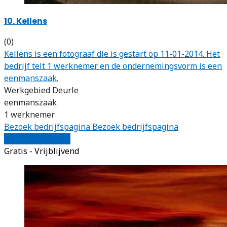
10. Kellens
(0)
Kellens is een fotograaf die is gestart op 11-01-2014. Het
bedrijf telt 1 werknemer en de ondernemingsvorm is een
eenmanszaak.
Werkgebied Deurle
eenmanszaak
1 werknemer
Bezoek bedrijfspagina
Bezoek bedrijfspagina
Vergelijk offertes
Gratis - Vrijblijvend