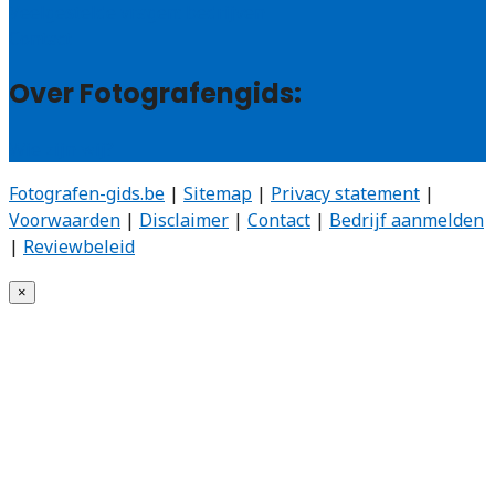
Veelgestelde vragen: bedrijven
Contact
Over Fotografengids:
Wie zijn wij?
Fotografen-gids.be
|
Sitemap
|
Privacy statement
|
Voorwaarden
|
Disclaimer
|
Contact
|
Bedrijf aanmelden
|
Reviewbeleid
×