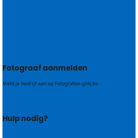
Antwerpen
West – Vlaanderen
Oost-Vlaanderen
Vlaams – Brabant
Limburg
Brussel
Alle steden
Fotograaf aanmelden
Meld je bedrijf aan op Fotografen-gids.be.
Fotografen leads kopen
Bedrijf aanmelden
Hulp nodig?
Veelgestelde vragen: particulieren