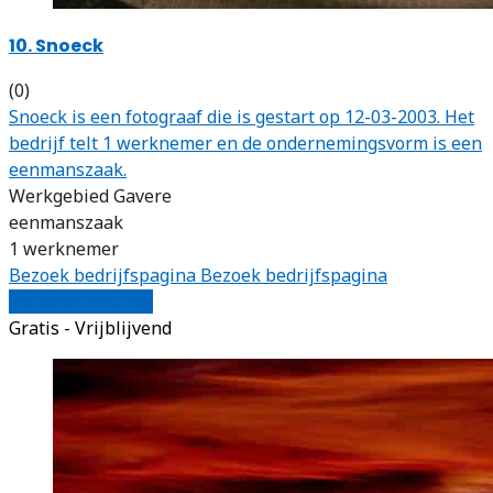
10. Snoeck
(0)
Snoeck is een fotograaf die is gestart op 12-03-2003. Het
bedrijf telt 1 werknemer en de ondernemingsvorm is een
eenmanszaak.
Werkgebied Gavere
eenmanszaak
1 werknemer
Bezoek bedrijfspagina
Bezoek bedrijfspagina
Vergelijk offertes
Gratis - Vrijblijvend