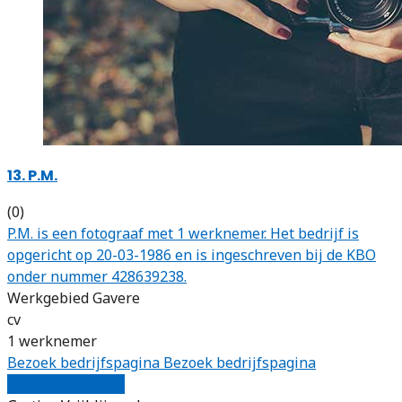
13. P.M.
(0)
P.M. is een fotograaf met 1 werknemer. Het bedrijf is
opgericht op 20-03-1986 en is ingeschreven bij de KBO
onder nummer 428639238.
Werkgebied Gavere
cv
1 werknemer
Bezoek bedrijfspagina
Bezoek bedrijfspagina
Vergelijk offertes