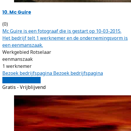
10. Mc Guire
(0)
Mc Guire is een fotograaf die is gestart op 10-03-2015.
Het bedrijf telt 1 werknemer en de ondernemingsvorm is
een eenmanszaak.
Werkgebied Rotselaar
eenmanszaak
1 werknemer
Bezoek bedrijfspagina
Bezoek bedrijfspagina
Vergelijk offertes
Gratis - Vrijblijvend