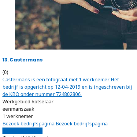
13. Castermans
(0)
Castermans is een fotograaf met 1 werknemer. Het
bedrijf is opgericht op 12-04-2019 en is ingeschreven bij
de KBO onder nummer 724802806.
Werkgebied Rotselaar
eenmanszaak
1 werknemer
Bezoek bedrijfspagina
Bezoek bedrijfspagina
Vergelijk offertes