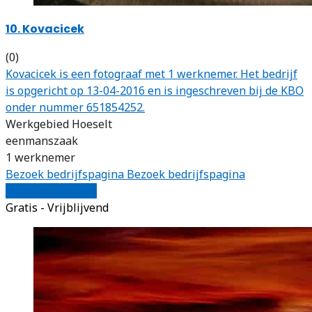
10. Kovacicek
(0)
Kovacicek is een fotograaf met 1 werknemer. Het bedrijf
is opgericht op 13-04-2016 en is ingeschreven bij de KBO
onder nummer 651854252.
Werkgebied Hoeselt
eenmanszaak
1 werknemer
Bezoek bedrijfspagina
Bezoek bedrijfspagina
Vergelijk offertes
Gratis - Vrijblijvend