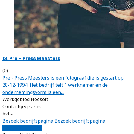
13. Pre – Press Meesters
(0)
Pre - Press Meesters is een fotograaf die is gestart op
28-12-1994. Het bedrijf telt 1 werknemer en de
ondernemingsvorm is een…
Werkgebied Hoeselt
Contactgegevens
bvba
Bezoek bedrijfspagina
Bezoek bedrijfspagina
Vergelijk offertes