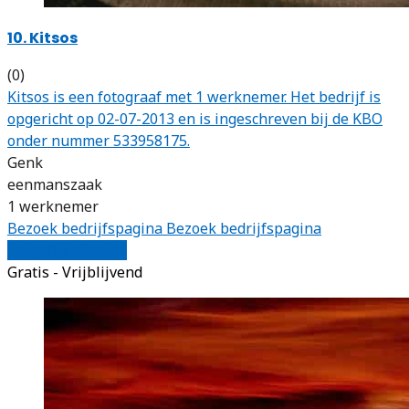
10. Kitsos
(0)
Kitsos is een fotograaf met 1 werknemer. Het bedrijf is
opgericht op 02-07-2013 en is ingeschreven bij de KBO
onder nummer 533958175.
Genk
eenmanszaak
1 werknemer
Bezoek bedrijfspagina
Bezoek bedrijfspagina
Vergelijk offertes
Gratis - Vrijblijvend