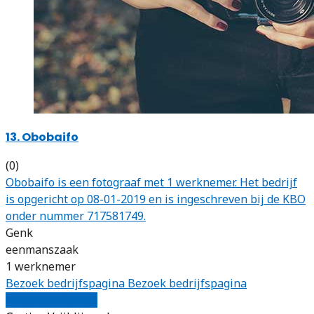
13. Obobaifo
(0)
Obobaifo is een fotograaf met 1 werknemer. Het bedrijf
is opgericht op 08-01-2019 en is ingeschreven bij de KBO
onder nummer 717581749.
Genk
eenmanszaak
1 werknemer
Bezoek bedrijfspagina
Bezoek bedrijfspagina
Vergelijk offertes