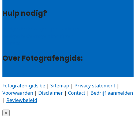
Hulp nodig?
Veelgestelde vragen: particulieren
Veelgestelde vragen: bedrijven
Contact
Over Fotografengids:
Wie zijn wij?
Fotografen-gids.be
|
Sitemap
|
Privacy statement
|
Voorwaarden
|
Disclaimer
|
Contact
|
Bedrijf aanmelden
|
Reviewbeleid
×