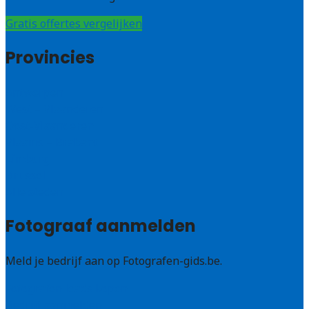
Gratis offertes vergelijken
Provincies
Antwerpen
West – Vlaanderen
Oost-Vlaanderen
Vlaams – Brabant
Limburg
Brussel
Alle steden
Fotograaf aanmelden
Meld je bedrijf aan op Fotografen-gids.be.
Fotografen leads kopen
Bedrijf aanmelden