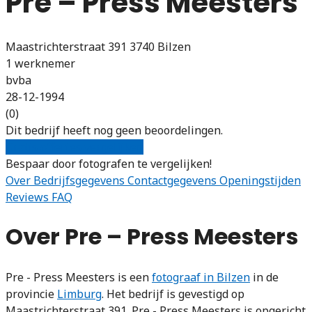
Pre – Press Meesters
Maastrichterstraat 391 3740 Bilzen
1 werknemer
bvba
28-12-1994
(0)
Dit bedrijf heeft nog geen beoordelingen.
Gratis offertes vergelijken
Bespaar door fotografen te vergelijken!
Over
Bedrijfsgegevens
Contactgegevens
Openingstijden
Reviews
FAQ
Over Pre – Press Meesters
Pre - Press Meesters is een
fotograaf in Bilzen
in de
provincie
Limburg
. Het bedrijf is gevestigd op
Maastrichterstraat 391. Pre - Press Meesters is opgericht