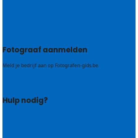
Oost-Vlaanderen
Vlaams – Brabant
Limburg
Brussel
Alle steden
Fotograaf aanmelden
Meld je bedrijf aan op Fotografen-gids.be.
Fotografen leads kopen
Bedrijf aanmelden
Hulp nodig?
Veelgestelde vragen: particulieren
Veelgestelde vragen: bedrijven
Contact