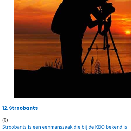
12. Stroobants
(0)
Stroobants is een eenmanszaak die bij de KBO bekend is