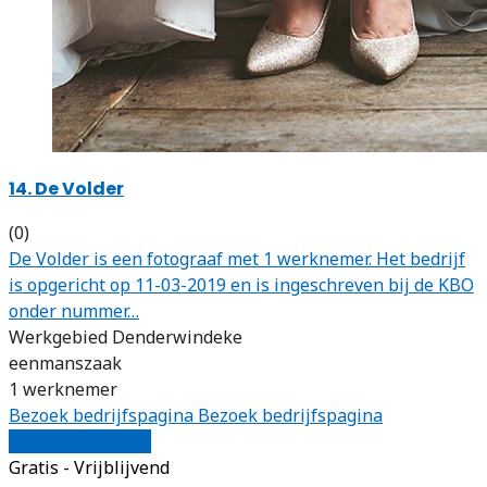
14. De Volder
(0)
De Volder is een fotograaf met 1 werknemer. Het bedrijf
is opgericht op 11-03-2019 en is ingeschreven bij de KBO
onder nummer…
Werkgebied Denderwindeke
eenmanszaak
1 werknemer
Bezoek bedrijfspagina
Bezoek bedrijfspagina
Vergelijk offertes
Gratis - Vrijblijvend