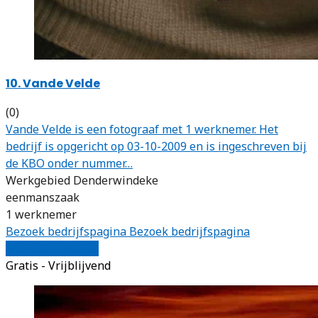
10. Vande Velde
(0)
Vande Velde is een fotograaf met 1 werknemer. Het
bedrijf is opgericht op 03-10-2009 en is ingeschreven bij
de KBO onder nummer…
Werkgebied Denderwindeke
eenmanszaak
1 werknemer
Bezoek bedrijfspagina
Bezoek bedrijfspagina
Vergelijk offertes
Gratis - Vrijblijvend