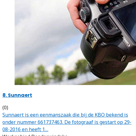
8. Sunnaert
(0)
Sunnaert is een eenmanszaak die bij de KBO bekend is
onder nummer 661737463. De fotograaf is gestart op 29-
08-2016 en heeft 1…