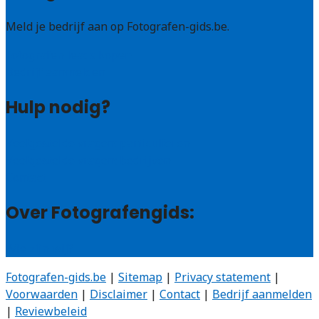
Meld je bedrijf aan op Fotografen-gids.be.
Fotografen leads kopen
Bedrijf aanmelden
Hulp nodig?
Veelgestelde vragen: particulieren
Veelgestelde vragen: bedrijven
Contact
Over Fotografengids:
Wie zijn wij?
Fotografen-gids.be
|
Sitemap
|
Privacy statement
|
Voorwaarden
|
Disclaimer
|
Contact
|
Bedrijf aanmelden
|
Reviewbeleid