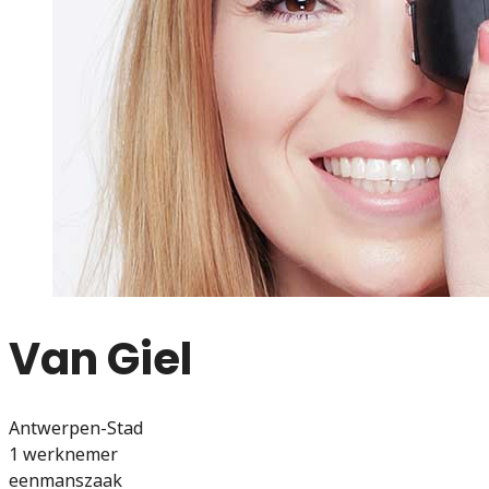
Van Giel
Antwerpen-Stad
1 werknemer
eenmanszaak