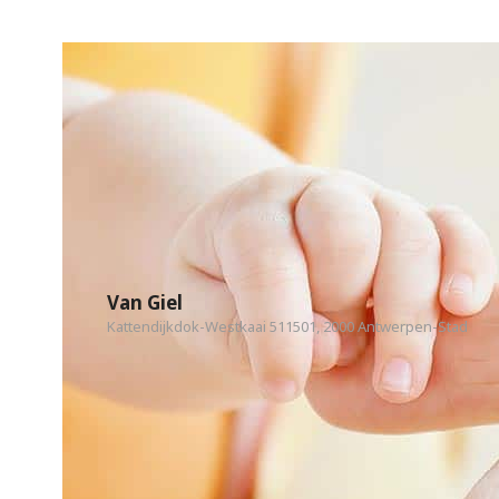
Van Giel
Kattendijkdok-Westkaai 511501, 2000 Antwerpen-Stad