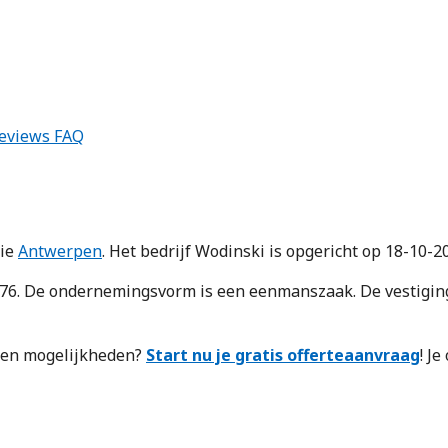
eviews
FAQ
cie
Antwerpen
. Het bedrijf Wodinski is opgericht op 18-10-2
 De ondernemingsvorm is een eenmanszaak. De vestiging t
n en mogelijkheden?
Start nu je gratis offerteaanvraag
! J