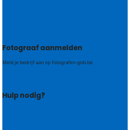
Oost-Vlaanderen
Vlaams – Brabant
Limburg
Brussel
Alle steden
Fotograaf aanmelden
Meld je bedrijf aan op Fotografen-gids.be.
Fotografen leads kopen
Bedrijf aanmelden
Hulp nodig?
Veelgestelde vragen: particulieren
Veelgestelde vragen: bedrijven
Contact