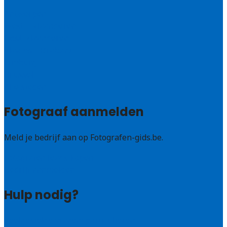
Antwerpen
West – Vlaanderen
Oost-Vlaanderen
Vlaams – Brabant
Limburg
Brussel
Alle steden
Fotograaf aanmelden
Meld je bedrijf aan op Fotografen-gids.be.
Fotografen leads kopen
Bedrijf aanmelden
Hulp nodig?
Veelgestelde vragen: particulieren