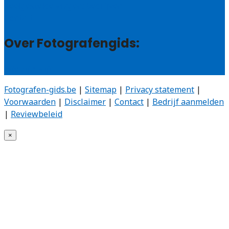
Veelgestelde vragen: bedrijven
Contact
Over Fotografengids:
Wie zijn wij?
Fotografen-gids.be
|
Sitemap
|
Privacy statement
|
Voorwaarden
|
Disclaimer
|
Contact
|
Bedrijf aanmelden
|
Reviewbeleid
×