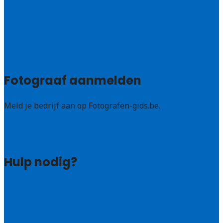
Oost-Vlaanderen
Vlaams – Brabant
Limburg
Brussel
Alle steden
Fotograaf aanmelden
Meld je bedrijf aan op Fotografen-gids.be.
Fotografen leads kopen
Bedrijf aanmelden
Hulp nodig?
Veelgestelde vragen: particulieren
Veelgestelde vragen: bedrijven
Contact