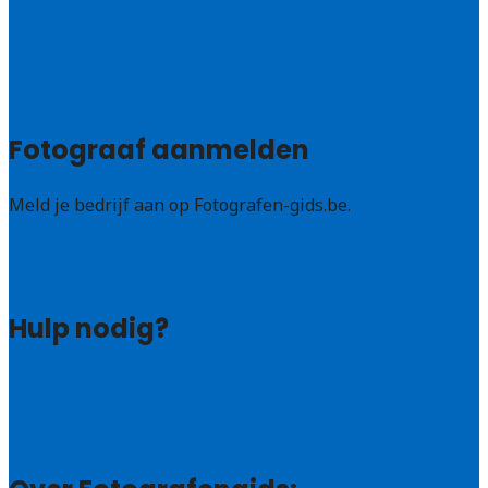
Vlaams – Brabant
Limburg
Brussel
Alle steden
Fotograaf aanmelden
Meld je bedrijf aan op Fotografen-gids.be.
Fotografen leads kopen
Bedrijf aanmelden
Hulp nodig?
Veelgestelde vragen: particulieren
Veelgestelde vragen: bedrijven
Contact