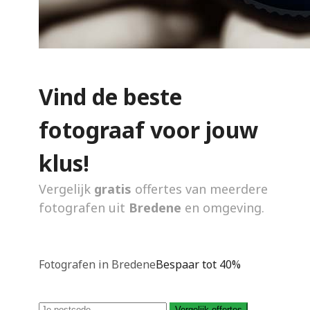
Vind de beste
fotograaf voor jouw
klus!
Vergelijk
gratis
offertes van meerdere
fotografen uit
Bredene
en omgeving.
Fotografen in Bredene
Bespaar tot 40%
Vergelijk offertes