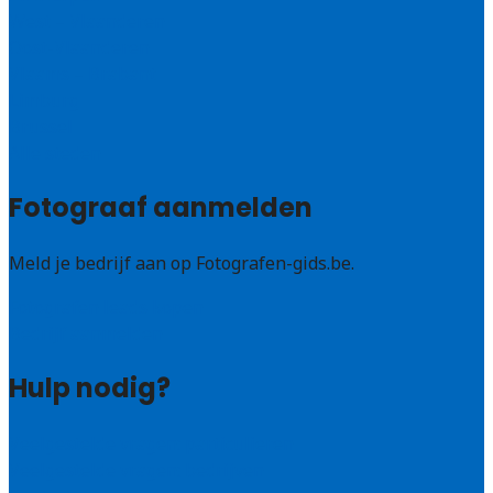
West – Vlaanderen
Oost-Vlaanderen
Vlaams – Brabant
Limburg
Brussel
Alle steden
Fotograaf aanmelden
Meld je bedrijf aan op Fotografen-gids.be.
Fotografen leads kopen
Bedrijf aanmelden
Hulp nodig?
Veelgestelde vragen: particulieren
Veelgestelde vragen: bedrijven