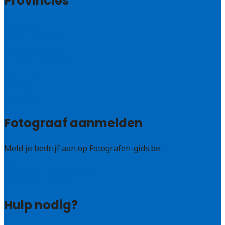
Provincies
Antwerpen
West – Vlaanderen
Oost-Vlaanderen
Vlaams – Brabant
Limburg
Brussel
Alle steden
Fotograaf aanmelden
Meld je bedrijf aan op Fotografen-gids.be.
Fotografen leads kopen
Bedrijf aanmelden
Hulp nodig?