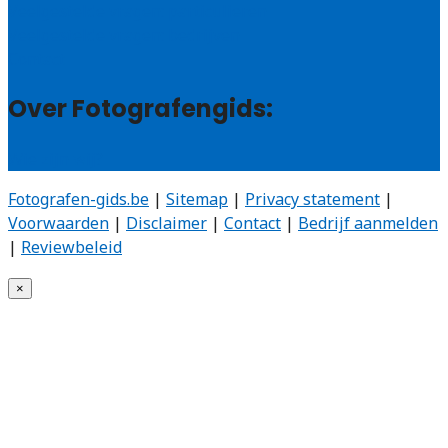
Veelgestelde vragen: particulieren
Veelgestelde vragen: bedrijven
Contact
Over Fotografengids:
Wie zijn wij?
Fotografen-gids.be
|
Sitemap
|
Privacy statement
|
Voorwaarden
|
Disclaimer
|
Contact
|
Bedrijf aanmelden
|
Reviewbeleid
×