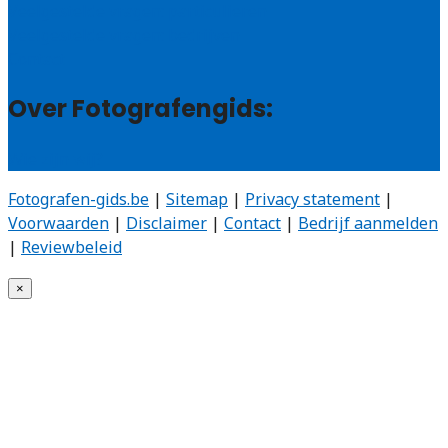
Veelgestelde vragen: particulieren
Veelgestelde vragen: bedrijven
Contact
Over Fotografengids:
Wie zijn wij?
Fotografen-gids.be
|
Sitemap
|
Privacy statement
|
Voorwaarden
|
Disclaimer
|
Contact
|
Bedrijf aanmelden
|
Reviewbeleid
×