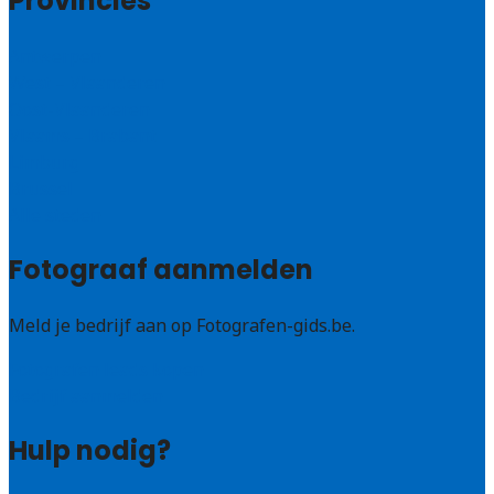
Provincies
Antwerpen
West – Vlaanderen
Oost-Vlaanderen
Vlaams – Brabant
Limburg
Brussel
Alle steden
Fotograaf aanmelden
Meld je bedrijf aan op Fotografen-gids.be.
Fotografen leads kopen
Bedrijf aanmelden
Hulp nodig?