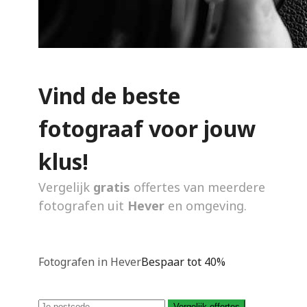
Vind de beste
fotograaf voor jouw
klus!
Vergelijk
gratis
offertes van meerdere
fotografen uit
Hever
en omgeving.
Fotografen in Hever
Bespaar tot 40%
Vergelijk offertes