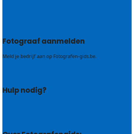
Vlaams – Brabant
Limburg
Brussel
Alle steden
Fotograaf aanmelden
Meld je bedrijf aan op Fotografen-gids.be.
Fotografen leads kopen
Bedrijf aanmelden
Hulp nodig?
Veelgestelde vragen: particulieren
Veelgestelde vragen: bedrijven
Contact