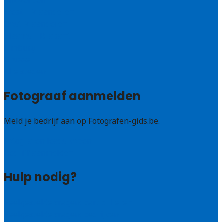
Antwerpen
West – Vlaanderen
Oost-Vlaanderen
Vlaams – Brabant
Limburg
Brussel
Alle steden
Fotograaf aanmelden
Meld je bedrijf aan op Fotografen-gids.be.
Fotografen leads kopen
Bedrijf aanmelden
Hulp nodig?
Veelgestelde vragen: particulieren
Veelgestelde vragen: bedrijven