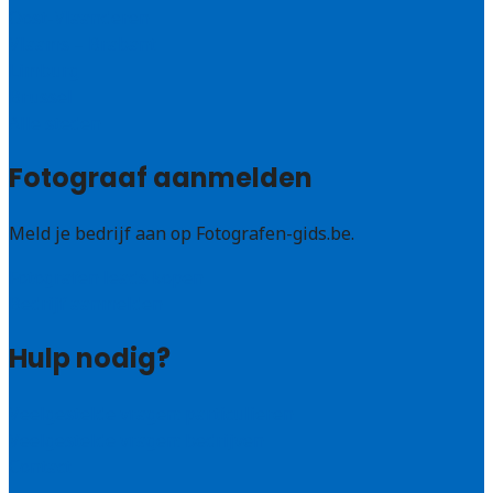
Oost-Vlaanderen
Vlaams – Brabant
Limburg
Brussel
Alle steden
Fotograaf aanmelden
Meld je bedrijf aan op Fotografen-gids.be.
Fotografen leads kopen
Bedrijf aanmelden
Hulp nodig?
Veelgestelde vragen: particulieren
Veelgestelde vragen: bedrijven
Contact