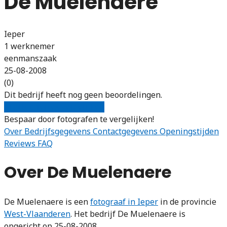
De Muelenaere
Ieper
1 werknemer
eenmanszaak
25-08-2008
(0)
Dit bedrijf heeft nog geen beoordelingen.
Gratis offertes vergelijken
Bespaar door fotografen te vergelijken!
Over
Bedrijfsgegevens
Contactgegevens
Openingstijden
Reviews
FAQ
Over De Muelenaere
De Muelenaere is een
fotograaf in Ieper
in de provincie
West-Vlaanderen
. Het bedrijf De Muelenaere is
opgericht op 25-08-2008.