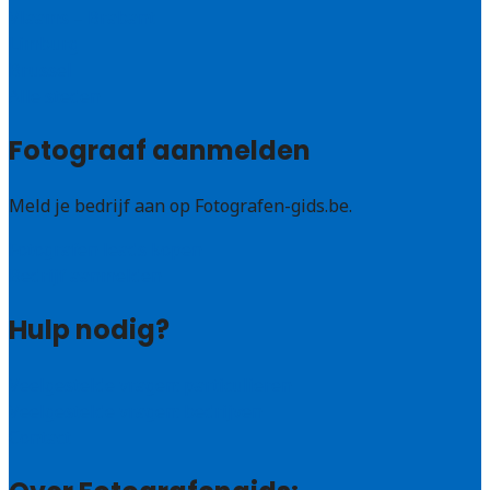
Vlaams – Brabant
Limburg
Brussel
Alle steden
Fotograaf aanmelden
Meld je bedrijf aan op Fotografen-gids.be.
Fotografen leads kopen
Bedrijf aanmelden
Hulp nodig?
Veelgestelde vragen: particulieren
Veelgestelde vragen: bedrijven
Contact