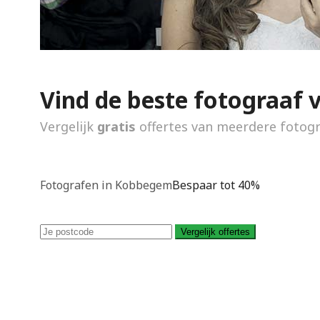
Vind de beste fotograaf 
Vergelijk
gratis
offertes van meerdere fotog
Fotografen in Kobbegem
Bespaar tot 40%
Vergelijk offertes