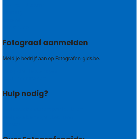
Vlaams – Brabant
Limburg
Brussel
Alle steden
Fotograaf aanmelden
Meld je bedrijf aan op Fotografen-gids.be.
Fotografen leads kopen
Bedrijf aanmelden
Hulp nodig?
Veelgestelde vragen: particulieren
Veelgestelde vragen: bedrijven
Contact