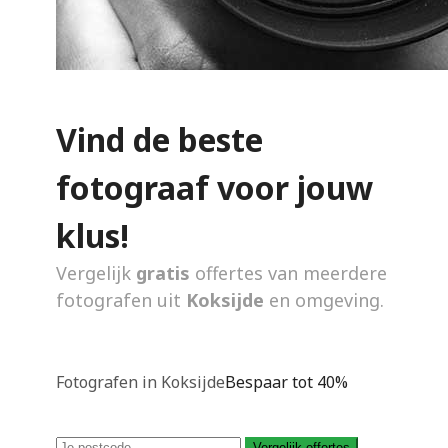
Vind de beste
fotograaf voor jouw
klus!
Vergelijk
gratis
offertes van meerdere
fotografen uit
Koksijde
en omgeving.
Fotografen in Koksijde
Bespaar tot 40%
Vergelijk offertes