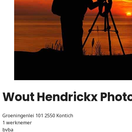
Wout Hendrickx Phot
Groeningenlei 101 2550 Kontich
1 werknemer
bvba