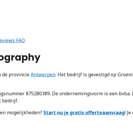
eviews
FAQ
tography
 de provincie
Antwerpen
. Het bedrijf is gevestigd op Groe
snummer 875280389. De ondernemingsvorm is een bvba. De 
bedrijf.
n en mogelijkheden?
Start nu je gratis offerteaanvraag
! J