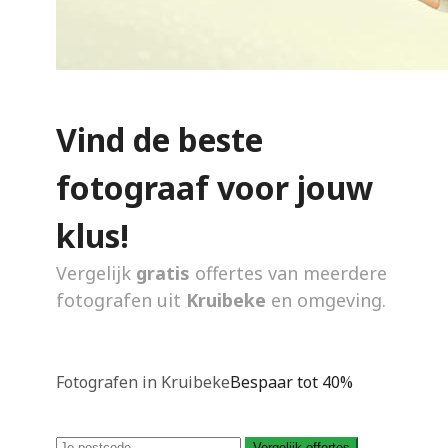
Vind de beste
fotograaf voor jouw
klus!
Vergelijk
gratis
offertes van meerdere
fotografen uit
Kruibeke
en omgeving.
Fotografen in Kruibeke
Bespaar tot 40%
Vergelijk offertes