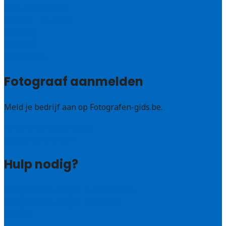
Oost-Vlaanderen
Vlaams – Brabant
Limburg
Brussel
Alle steden
Fotograaf aanmelden
Meld je bedrijf aan op Fotografen-gids.be.
Fotografen leads kopen
Bedrijf aanmelden
Hulp nodig?
Veelgestelde vragen: particulieren
Veelgestelde vragen: bedrijven
Contact