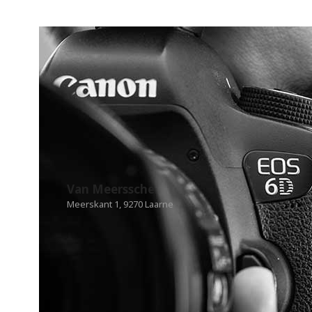
Van Meerssche
Meerskant 1, 9270 Laarne