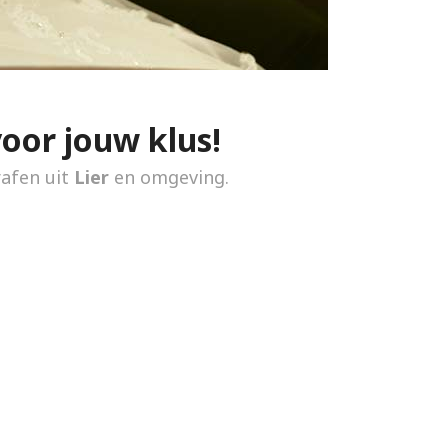
voor jouw klus!
rafen uit
Lier
en omgeving.