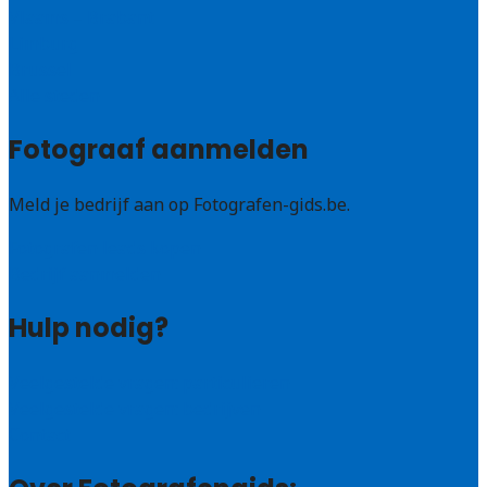
Vlaams – Brabant
Limburg
Brussel
Alle steden
Fotograaf aanmelden
Meld je bedrijf aan op Fotografen-gids.be.
Fotografen leads kopen
Bedrijf aanmelden
Hulp nodig?
Veelgestelde vragen: particulieren
Veelgestelde vragen: bedrijven
Contact