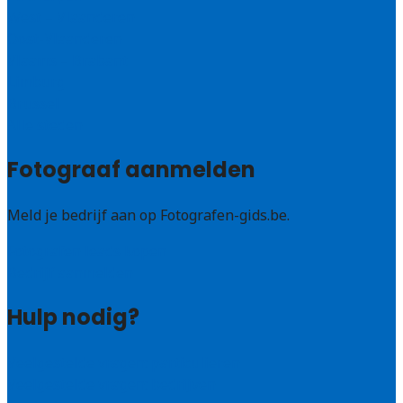
West – Vlaanderen
Oost-Vlaanderen
Vlaams – Brabant
Limburg
Brussel
Alle steden
Fotograaf aanmelden
Meld je bedrijf aan op Fotografen-gids.be.
Fotografen leads kopen
Bedrijf aanmelden
Hulp nodig?
Veelgestelde vragen: particulieren
Veelgestelde vragen: bedrijven