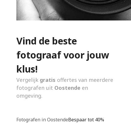
Vind de beste
fotograaf voor jouw
klus!
Vergelijk
gratis
offertes van meerdere
fotografen uit
Oostende
en
omgeving.
Fotografen in Oostende
Bespaar tot 40%