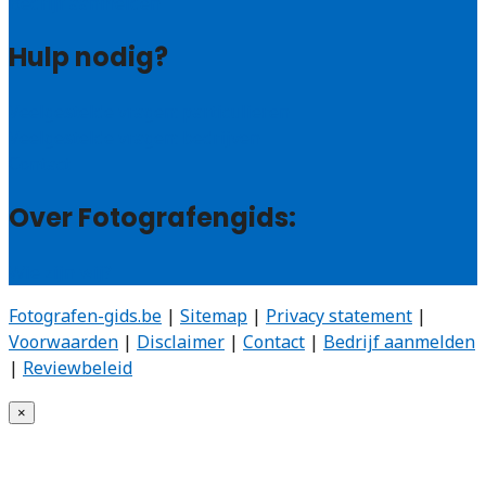
Bedrijf aanmelden
Hulp nodig?
Veelgestelde vragen: particulieren
Veelgestelde vragen: bedrijven
Contact
Over Fotografengids:
Wie zijn wij?
Fotografen-gids.be
|
Sitemap
|
Privacy statement
|
Voorwaarden
|
Disclaimer
|
Contact
|
Bedrijf aanmelden
|
Reviewbeleid
×