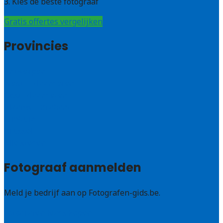
3. Kies de beste fotograaf
Gratis offertes vergelijken
Provincies
Antwerpen
West – Vlaanderen
Oost-Vlaanderen
Vlaams – Brabant
Limburg
Brussel
Alle steden
Fotograaf aanmelden
Meld je bedrijf aan op Fotografen-gids.be.
Fotografen leads kopen