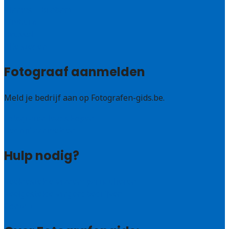
Vlaams – Brabant
Limburg
Brussel
Alle steden
Fotograaf aanmelden
Meld je bedrijf aan op Fotografen-gids.be.
Fotografen leads kopen
Bedrijf aanmelden
Hulp nodig?
Veelgestelde vragen: particulieren
Veelgestelde vragen: bedrijven
Contact