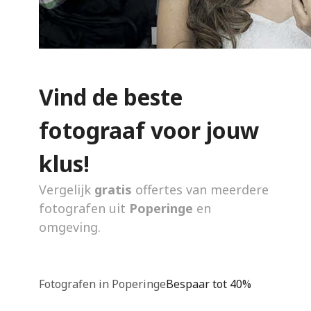
Vind de beste
fotograaf voor jouw
klus!
Vergelijk
gratis
offertes van meerdere
fotografen uit
Poperinge
en
omgeving.
Fotografen in Poperinge
Bespaar tot 40%