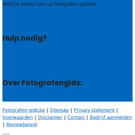
Meld je bedrijf aan op Fotografen-gids.be.
Fotografen leads kopen
Bedrijf aanmelden
Hulp nodig?
Veelgestelde vragen: particulieren
Veelgestelde vragen: bedrijven
Contact
Over Fotografengids:
Wie zijn wij?
Fotografen-gids.be
|
Sitemap
|
Privacy statement
|
Voorwaarden
|
Disclaimer
|
Contact
|
Bedrijf aanmelden
|
Reviewbeleid