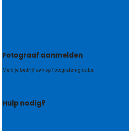
West – Vlaanderen
Oost-Vlaanderen
Vlaams – Brabant
Limburg
Brussel
Alle steden
Fotograaf aanmelden
Meld je bedrijf aan op Fotografen-gids.be.
Fotografen leads kopen
Bedrijf aanmelden
Hulp nodig?
Veelgestelde vragen: particulieren
Veelgestelde vragen: bedrijven