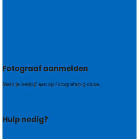
Antwerpen
West – Vlaanderen
Oost-Vlaanderen
Vlaams – Brabant
Limburg
Brussel
Alle steden
Fotograaf aanmelden
Meld je bedrijf aan op Fotografen-gids.be.
Fotografen leads kopen
Bedrijf aanmelden
Hulp nodig?
Veelgestelde vragen: particulieren