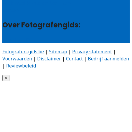
Veelgestelde vragen: bedrijven
Contact
Over Fotografengids:
Wie zijn wij?
Fotografen-gids.be
|
Sitemap
|
Privacy statement
|
Voorwaarden
|
Disclaimer
|
Contact
|
Bedrijf aanmelden
|
Reviewbeleid
×