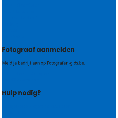
West – Vlaanderen
Oost-Vlaanderen
Vlaams – Brabant
Limburg
Brussel
Alle steden
Fotograaf aanmelden
Meld je bedrijf aan op Fotografen-gids.be.
Fotografen leads kopen
Bedrijf aanmelden
Hulp nodig?
Veelgestelde vragen: particulieren
Veelgestelde vragen: bedrijven