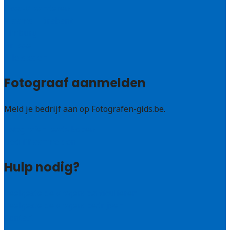
Oost-Vlaanderen
Vlaams – Brabant
Limburg
Brussel
Alle steden
Fotograaf aanmelden
Meld je bedrijf aan op Fotografen-gids.be.
Fotografen leads kopen
Bedrijf aanmelden
Hulp nodig?
Veelgestelde vragen: particulieren
Veelgestelde vragen: bedrijven
Contact