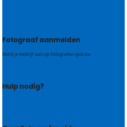
Vlaams – Brabant
Limburg
Brussel
Alle steden
Fotograaf aanmelden
Meld je bedrijf aan op Fotografen-gids.be.
Fotografen leads kopen
Bedrijf aanmelden
Hulp nodig?
Veelgestelde vragen: particulieren
Veelgestelde vragen: bedrijven
Contact