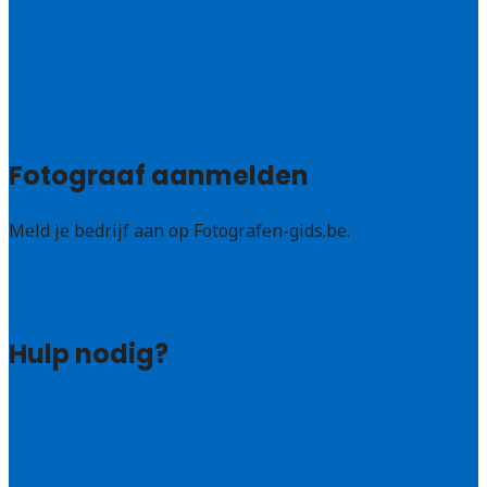
Oost-Vlaanderen
Vlaams – Brabant
Limburg
Brussel
Alle steden
Fotograaf aanmelden
Meld je bedrijf aan op Fotografen-gids.be.
Fotografen leads kopen
Bedrijf aanmelden
Hulp nodig?
Veelgestelde vragen: particulieren
Veelgestelde vragen: bedrijven
Contact