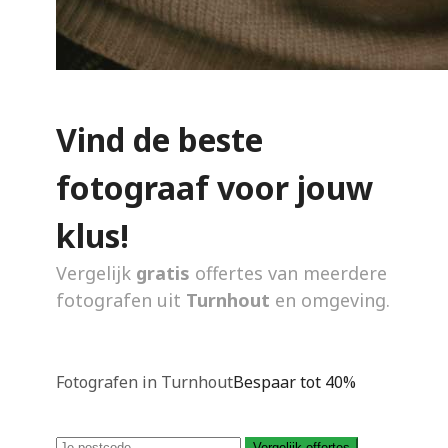
Vind de beste
fotograaf voor jouw
klus!
Vergelijk
gratis
offertes van meerdere
fotografen uit
Turnhout
en omgeving.
Fotografen in Turnhout
Bespaar tot 40%
Vergelijk offertes