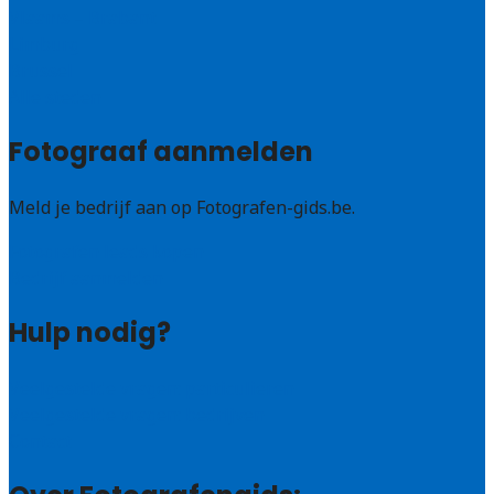
Vlaams – Brabant
Limburg
Brussel
Alle steden
Fotograaf aanmelden
Meld je bedrijf aan op Fotografen-gids.be.
Fotografen leads kopen
Bedrijf aanmelden
Hulp nodig?
Veelgestelde vragen: particulieren
Veelgestelde vragen: bedrijven
Contact