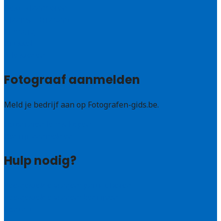
Oost-Vlaanderen
Vlaams – Brabant
Limburg
Brussel
Alle steden
Fotograaf aanmelden
Meld je bedrijf aan op Fotografen-gids.be.
Fotografen leads kopen
Bedrijf aanmelden
Hulp nodig?
Veelgestelde vragen: particulieren
Veelgestelde vragen: bedrijven
Contact