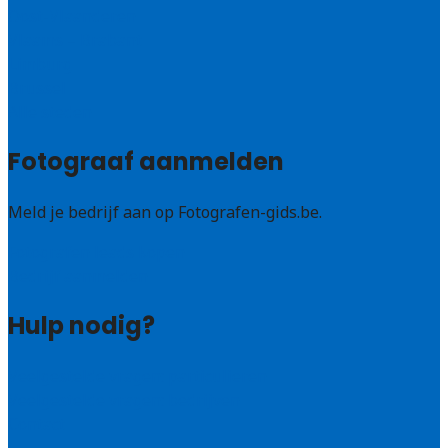
Oost-Vlaanderen
Vlaams – Brabant
Limburg
Brussel
Alle steden
Fotograaf aanmelden
Meld je bedrijf aan op Fotografen-gids.be.
Fotografen leads kopen
Bedrijf aanmelden
Hulp nodig?
Veelgestelde vragen: particulieren
Veelgestelde vragen: bedrijven
Contact