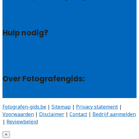
Fotografen leads kopen
Bedrijf aanmelden
Hulp nodig?
Veelgestelde vragen: particulieren
Veelgestelde vragen: bedrijven
Contact
Over Fotografengids:
Wie zijn wij?
Fotografen-gids.be
|
Sitemap
|
Privacy statement
|
Voorwaarden
|
Disclaimer
|
Contact
|
Bedrijf aanmelden
|
Reviewbeleid
×